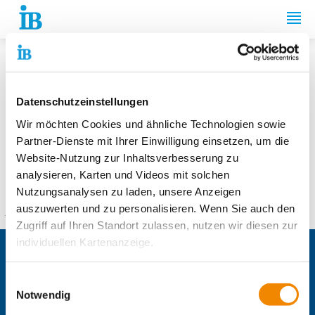
Springe zum Inhalt
Seite nicht gefunden
Datenschutzeinstellungen
Die von Ihnen gewählte Seite ist derzeit leider nicht verfügbar.
Wir möchten Cookies und ähnliche Technologien sowie
Sie können versuchen, die von Ihnen gewünschte Information
Partner-Dienste mit Ihrer Einwilligung einsetzen, um die
über unsere Suche auf der Startseite zu finden.
Website-Nutzung zur Inhaltsverbesserung zu
analysieren, Karten und Videos mit solchen
Sollten Sie weitere Fragen, Anmerkungen oder Anregungen
Nutzungsanalysen zu laden, unsere Anzeigen
haben, stehen wir Ihnen gerne per E-Mail unter
auszuwerten und zu personalisieren. Wenn Sie auch den
info@internationaler-bund.de
zur Verfügung.
Zugriff auf Ihren Standort zulassen, nutzen wir diesen zur
individuellen Kartenanzeige.
IB Berlin-Brandenburg
Soweit es für diese Zwecke erforderlich ist, erhalten
Einwilligungsauswahl
Jobs beim IB Berlin-Brandenburg
unsere Partner Daten wie Ihre IP-Adresse und
Notwendig
IB Catering Neuenhagen
verarbeiten diese zusammen mit Daten von anderen